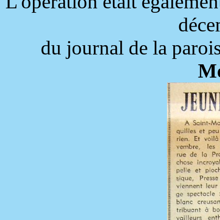
L'opération était égaleme
déce
du journal de la paro
Me