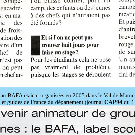
 au BAFA étaient organisées en 2005 dans le Val de Marn
s et guides de France du département (journal
CAP94
du 1