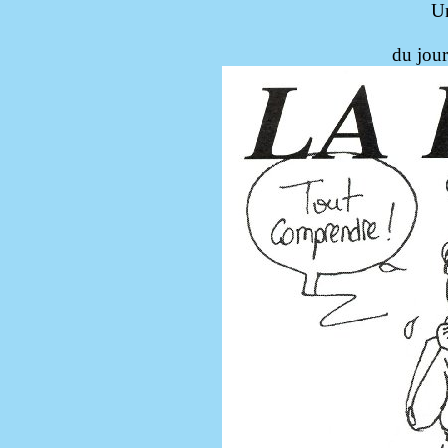
Un
du jou