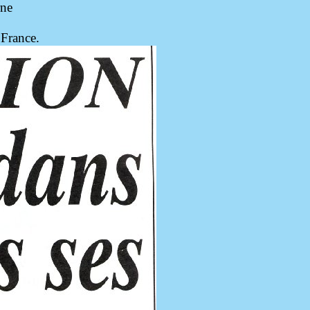
rne
 France.